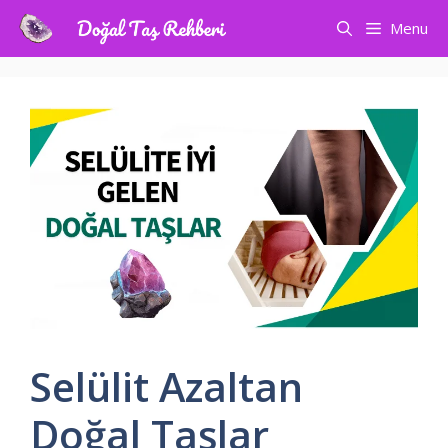
İçeriğe
Menu
atla
Selülit Azaltan
Doğal Taşlar