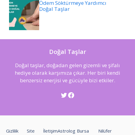
Ödem Söktürmeye Yardımcı
Doğal Taşlar
Doğal Taşlar
Doğal taşlar, doğadan gelen gizemli ve şifalı
hediye olarak karşımıza çıkar. Her biri kendi
benzersiz enerjisi ve gücüyle bizi etkiler.
Twitter
Facebook
Gizlilik
Site
İletişim
Astrolog
Bursa
Nilüfer