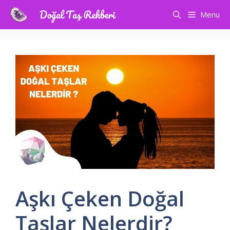
İçeriğe
Menu
atla
Aşkı Çeken Doğal
Taşlar Nelerdir?