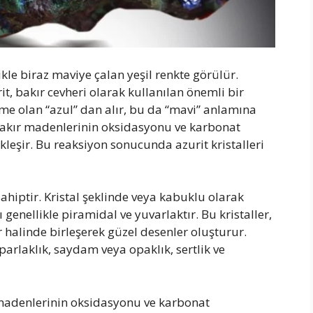
ikle biraz maviye çalan yeşil renkte görülür.
, bakır cevheri olarak kullanılan önemli bir
ime olan “azul” dan alır, bu da “mavi” anlamına
e bakır madenlerinin oksidasyonu ve karbonat
kleşir. Bu reaksiyon sonucunda azurit kristalleri
 sahiptir. Kristal şeklinde veya kabuklu olarak
ı genellikle piramidal ve yuvarlaktır. Bu kristaller,
ar halinde birleşerek güzel desenler oluşturur.
a parlaklık, saydam veya opaklık, sertlik ve
 madenlerinin oksidasyonu ve karbonat