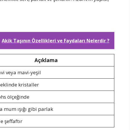
Akik Taşının Özellikleri ve Faydaları Nelerdir ?
Açıklama
i veya mavi-yeşil
eklinde kristaller
hs ölçeğinde
 mum ışığı gibi parlak
e şeffaftır