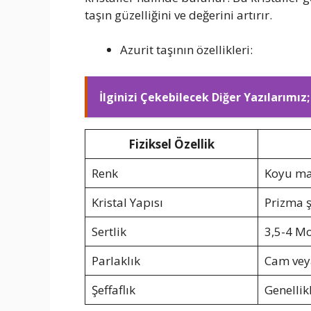
taşın güzelliğini ve değerini artırır.
Azurit taşının özellikleri:
İlginizi Çekebilecek Diğer Yazılarımız;
Fiziksel Özellik
Renk
Koyu mav
Kristal Yapısı
Prizma ş
Sertlik
3,5-4 Mo
Parlaklık
Cam veya
Şeffaflık
Genellikl