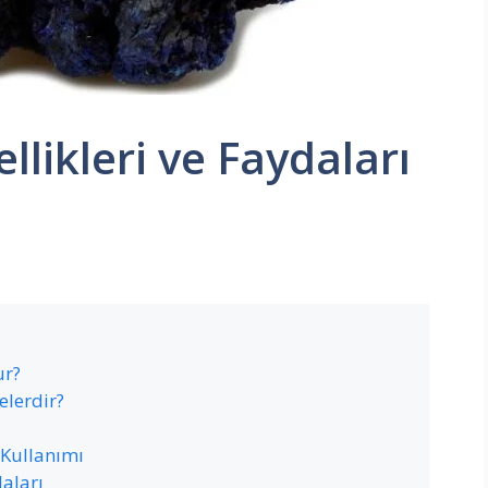
llikleri ve Faydaları
ur?
elerdir?
 Kullanımı
daları