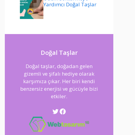
Yardımcı Doğal Taşlar
Doğal Taşlar
Doğal taşlar, doğadan gelen
gizemli ve şifalı hediye olarak
karşımıza çıkar. Her biri kendi
benzersiz enerjisi ve gücüyle bizi
etkiler.
Twitter
Facebook