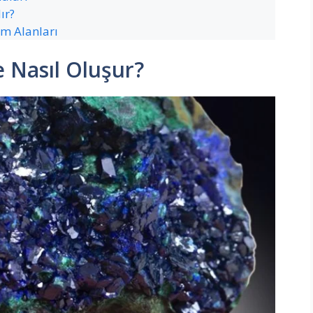
ır?
ım Alanları
e Nasıl Oluşur?