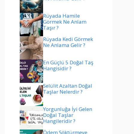
Rüyada Hamile
Görmek Ne Anlam
Taşır ?
Rüyada Kedi Görmek
Ne Anlama Gelir ?
En Güçlü 5 Doğal Taş
Hangisidir ?
Selülit Azaltan Doğal
Taşlar Nelerdir ?
Yorgunluğa İyi Gelen
Doğal Taşlar
Hangileridir ?
Ödem Söktürmeye