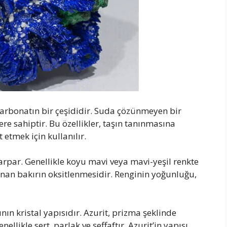
 karbonatın bir çeşididir. Suda çözünmeyen bir
klere sahiptir. Bu özellikler, taşın tanınmasına
 etmek için kullanılır.
 çarpar. Genellikle koyu mavi veya mavi-yeşil renkte
nan bakırın oksitlenmesidir. Renginin yoğunluğu,
şının kristal yapısıdır. Azurit, prizma şeklinde
ellikle sert, parlak ve şeffaftır. Azurit’in yapısı,